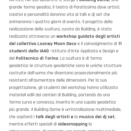
grande forma geodica, il teatro di Paratissima dove artisti,
creativi e personalità daranno vita ai talk e dj set che
animeranno i quattro giorni di evento. Il progetto della
realizzazione della scultura, curato da Building, è stato
realizzato attraverso un
workshop guidato dagli artisti
del collettivo Looney Moon Deco
e il coinvolgimento di
11
studenti dello IAAD
-Istituto d’Arte Applicata e Design e
del
Politecnico di Torino
. La scultura è di forma
geodetica: le strutture geodetiche sono le uniche strutture
costruite dall’uomo che diventano proporzionalmente più
resistenti all’aumentare delle dimensioni. Per la sua
progettazione, gli studenti del workshop hanno utilizzato
materiali edili dai cantieri di Building, partendo da una
forma curva e convessa, inserita in una cupola geodetica
più grande. Il Building Dome è un’installazione multimediale,
che ospiterà i
talk degli artisti e
la
musica dei dj set
,
mentre effetti speciali di
videomapping
la