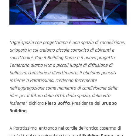
“
Ogni spazio che progettiamo è uno spazio di condivisione,
un’agorà in cui creiamo piccole comunità di abitanti e
concittadini. Con il Building Dome e il nuovo progetto
Temerario diamo vita a piccoli luoghi di diffusione di
bellezza, creazione e divertimento: li abbiamo pensati
insieme a Paratissima, credendo fortemente
nell’aggregazione come momento di condivisione delle
idee per il futuro delle città, dello spazio, della vita
insieme
” dichiara
Piero Boffa
, Presidente del
Gruppo
Building
.
A Paratissima, entrando nel cortile dell’antica caserma di
via Asti, nel suo epicentro si scorge il
Building Dome,
una