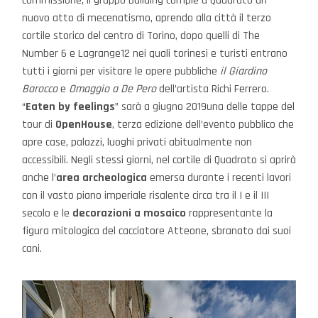
commissione, il gruppo Building compie a Quadrato un
nuovo atto di mecenatismo, aprendo alla città il terzo
cortile storico del centro di Torino, dopo quelli di The
Number 6 e Lagrange12 nei quali torinesi e turisti entrano
tutti i giorni per visitare le opere pubbliche
il Giardino
Barocco
e
Omaggio a De Pero
dell’artista Richi Ferrero.
“
Eaten by feelings
” sarà a giugno 2019una delle tappe del
tour di
OpenHouse
, terza edizione dell’evento pubblico che
apre case, palazzi, luoghi privati abitualmente non
accessibili. Negli stessi giorni, nel cortile di Quadrato si aprirà
anche l’
area archeologica
emersa durante i recenti lavori
con il vasto piano imperiale risalente circa tra il I e il III
secolo e le
decorazioni a mosaico
rappresentante la
figura mitologica del cacciatore Atteone, sbranato dai suoi
cani.