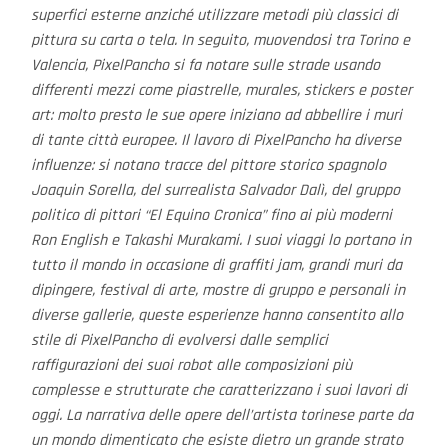
superfici esterne anziché utilizzare metodi più classici di
pittura su carta o tela. In seguito, muovendosi tra Torino e
Valencia, PixelPancho si fa notare sulle strade usando
differenti mezzi come piastrelle, murales, stickers e poster
art: molto presto le sue opere iniziano ad abbellire i muri
di tante città europee. Il lavoro di PixelPancho ha diverse
influenze: si notano tracce del pittore storico spagnolo
Joaquin Sorella, del surrealista Salvador Dalì, del gruppo
politico di pittori “El Equino Cronica” fino ai più moderni
Ron English e Takashi Murakami. I suoi viaggi lo portano in
tutto il mondo in occasione di graffiti jam, grandi muri da
dipingere, festival di arte, mostre di gruppo e personali in
diverse gallerie, queste esperienze hanno consentito allo
stile di PixelPancho di evolversi dalle semplici
raffigurazioni dei suoi robot alle composizioni più
complesse e strutturate che caratterizzano i suoi lavori di
oggi. La narrativa delle opere dell’artista torinese parte da
un mondo dimenticato che esiste dietro un grande strato