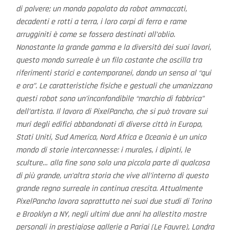
di polvere; un mondo popolato da robot ammaccati,
decadenti e rotti a terra, i loro corpi di ferro e rame
arrugginiti è come se fossero destinati all’oblio.
Nonostante la grande gamma e la diversità dei suoi lavori,
questo mondo surreale è un filo costante che oscilla tra
riferimenti storici e contemporanei, dando un senso al “qui
e ora”. Le caratteristiche fisiche e gestuali che umanizzano
questi robot sono un’inconfondibile “marchio di fabbrica”
dell’artista. Il lavoro di PixelPancho, che si può trovare sui
muri degli edifici abbandonati di diverse città in Europa,
Stati Uniti, Sud America, Nord Africa e Oceania è un unico
mondo di storie interconnesse: i murales, i dipinti, le
sculture… alla fine sono solo una piccola parte di qualcosa
di più grande, un’altra storia che vive all’interno di questo
grande regno surreale in continua crescita. Attualmente
PixelPancho lavora soprattutto nei suoi due studi di Torino
e Brooklyn a NY, negli ultimi due anni ha allestito mostre
personali in prestigiose gallerie a Parigi (Le Fauvre), Londra