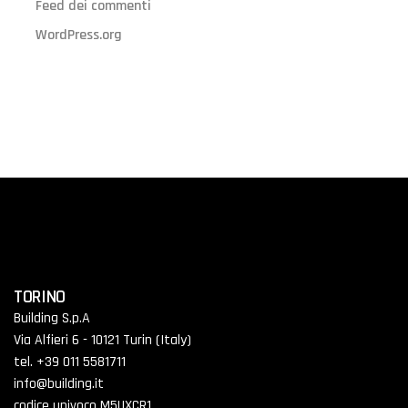
Feed dei commenti
WordPress.org
TORINO
Building S.p.A
Via Alfieri 6 - 10121 Turin (Italy)
tel. +39 011 5581711
info@building.it
codice univoco M5UXCR1