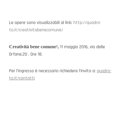
Le opere sono visualizzabili al link:
http://quadra-
to.it/creativitabenecomune/
11 maggio 2016, via delle
Creatività bene comune²,
Orfane,20 . Ore 18.
Per l’ingresso è necessario richiedere l’invito a:
quadra-
to.it/contatti