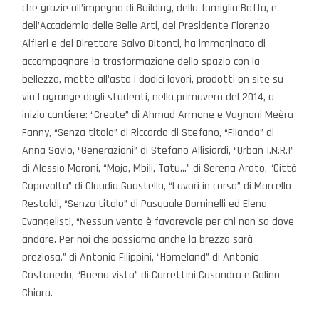
che grazie all’impegno di Building, della famiglia Boffa, e
dell’Accademia delle Belle Arti, del Presidente Fiorenzo
Alfieri e del Direttore Salvo Bitonti, ha immaginato di
accompagnare la trasformazione dello spazio con la
bellezza, mette all’asta i dodici lavori, prodotti on site su
via Lagrange dagli studenti, nella primavera del 2014, a
inizio cantiere: “Create” di Ahmad Armone e Vagnoni Meèra
Fanny, “Senza titolo” di Riccardo di Stefano, “Filanda” di
Anna Savio, “Generazioni” di Stefano Allisiardi, “Urban I.N.R.I”
di Alessio Moroni, “Moja, Mbili, Tatu…” di Serena Arato, “Città
Capovolta” di Claudia Guastella, “Lavori in corso” di Marcello
Restaldi, “Senza titolo” di Pasquale Dominelli ed Elena
Evangelisti, “Nessun vento è favorevole per chi non sa dove
andare. Per noi che passiamo anche la brezza sarà
preziosa.” di Antonio Filippini, “Homeland” di Antonio
Castaneda, “Buena vista” di Carrettini Casandra e Golino
Chiara.