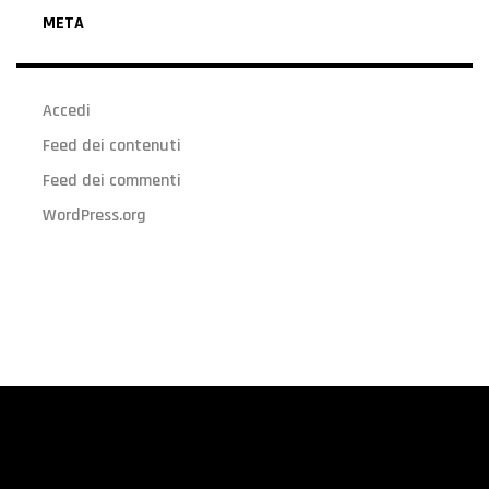
META
Accedi
Feed dei contenuti
Feed dei commenti
WordPress.org