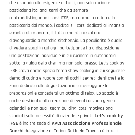
che rispondo alle esigenze di tutti, non solo cucina e
pasticcieria italiana, temi che da sempre
contraddistinguono i corsi IFSE, ma anche la cucina e la
pasticceria dal mondo, i cocktails, i corsi dedicati all’infanzia
e molto altro ancora, il tutto con attrezzature
d’avanguardia a marchio KitchenAid. La peculiarità è quella
di vedere spazi in cui ogni partecipante ha a disposizione
una postazione individuale in cui cucinare in autonomia
sotto la guida dello chef, ma non solo, presso Let’s cook by
IFSE trova anche spazio l’area show cooking in cui seguire le
demo di cucina e rubare con gli occhi i segreti degli chef e la
zona dedicata alle degustazioni in cui assaggiare le
preparazioni e concedersi un attimo di relax. Lo spazio è
anche destinato alla creazione di eventi di vario genere
aziendali e non quali team building, corsi motivazionali
studiati sulle necessità di aziende e privati.
Let’s cook by
IFSE
è inoltre sede di
APCI Associazione Professionale
Cuochi
delegazione di Torino. Raffaele Trovato è infatti